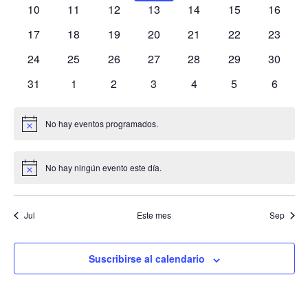
eventos
eventos
eventos
eventos
eventos
eventos
evento
0
0
0
0
0
0
Evento
0
10
11
12
13
14
15
16
eventos
eventos
eventos
eventos
eventos
eventos
eventos
0
0
0
0
0
0
0
17
18
19
20
21
22
23
eventos
eventos
eventos
eventos
eventos
eventos
eventos
0
0
0
0
0
0
0
24
25
26
27
28
29
30
eventos
eventos
eventos
eventos
eventos
eventos
eventos
0
0
0
0
0
0
0
31
1
2
3
4
5
6
eventos
eventos
eventos
eventos
eventos
eventos
evento
No hay eventos programados.
Aviso
No hay ningún evento este día.
Aviso
Jul
Este mes
Sep
Suscribirse al calendario