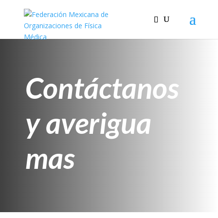
Contáctanos
y averigua
mas